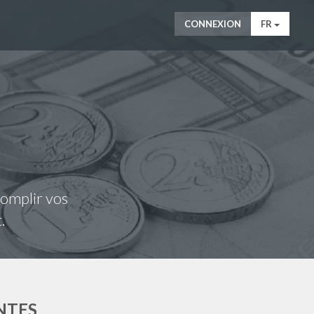
CONNEXION
FR
complir vos
.
NTES