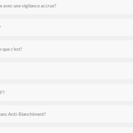
ire avec une vigilance accrue?
?
e que c'est?
IF?
 dans Anti-Blanchiment?